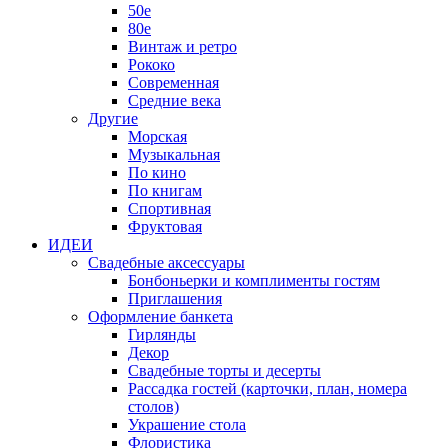
50е
80е
Винтаж и ретро
Рококо
Современная
Средние века
Другие
Морская
Музыкальная
По кино
По книгам
Спортивная
Фруктовая
ИДЕИ
Свадебные аксессуары
Бонбоньерки и комплименты гостям
Приглашения
Оформление банкета
Гирлянды
Декор
Свадебные торты и десерты
Рассадка гостей (карточки, план, номера
столов)
Украшение стола
Флористика