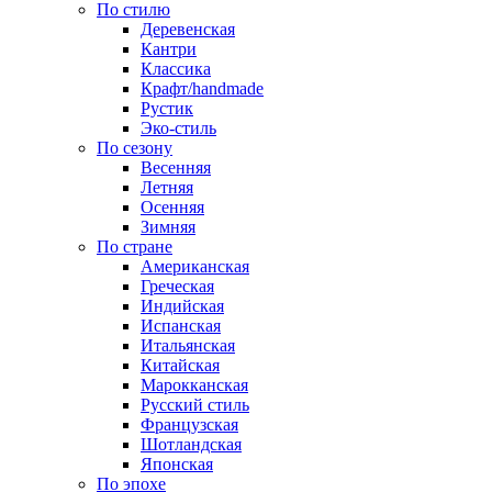
По стилю
Деревенская
Кантри
Классика
Крафт/handmade
Рустик
Эко-стиль
По сезону
Весенняя
Летняя
Осенняя
Зимняя
По стране
Американская
Греческая
Индийская
Испанская
Итальянская
Китайская
Марокканская
Русский стиль
Французская
Шотландская
Японская
По эпохе