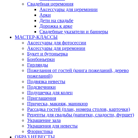
Свадебная церемония
Аксессуары для церемонии
Арки
Дети на свадьбе
Дорожка к арке
Свадебные указатели и баннеры
МАСТЕР-КЛАССЫ
Аксессуары для фотосессии
Аксессуары для церемонии
Букет и бутоньерка
Бонбоньерки
Гирлянды
Пожелания от гостей (книга пожеланий, дерево
пожеланий)
Подвязка невесты
Подсвечники
Подушечка для колец
Приглашения
Прическа, макияж, маникюр
Рассадка гостей (план, номера столов, карточки)
Рецепты для свадьбы (напитки, сладости, фуршет)
Украшение зала
Украшения для невесты
Флористика
ОБРАЗ НЕВЕСТЫ