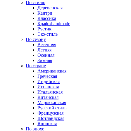
По стилю
Деревенская
Кантри
Классика
Крафт/handmade
Рустик
Эко-стиль
По сезону
Весенняя
Летняя
Осенняя
Зимняя
По стране
Американская
Греческая
Индийская
Испанская
Итальянская
Китайская
Марокканская
Русский стиль
Французская
Шотландская
Японская
По эпохе