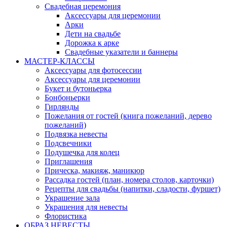
Свадебная церемония
Аксессуары для церемонии
Арки
Дети на свадьбе
Дорожка к арке
Свадебные указатели и баннеры
МАСТЕР-КЛАССЫ
Аксессуары для фотосессии
Аксессуары для церемонии
Букет и бутоньерка
Бонбоньерки
Гирлянды
Пожелания от гостей (книга пожеланий, дерево
пожеланий)
Подвязка невесты
Подсвечники
Подушечка для колец
Приглашения
Прическа, макияж, маникюр
Рассадка гостей (план, номера столов, карточки)
Рецепты для свадьбы (напитки, сладости, фуршет)
Украшение зала
Украшения для невесты
Флористика
ОБРАЗ НЕВЕСТЫ