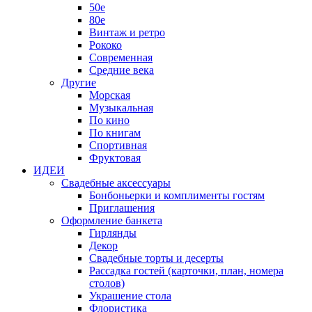
50е
80е
Винтаж и ретро
Рококо
Современная
Средние века
Другие
Морская
Музыкальная
По кино
По книгам
Спортивная
Фруктовая
ИДЕИ
Свадебные аксессуары
Бонбоньерки и комплименты гостям
Приглашения
Оформление банкета
Гирлянды
Декор
Свадебные торты и десерты
Рассадка гостей (карточки, план, номера
столов)
Украшение стола
Флористика