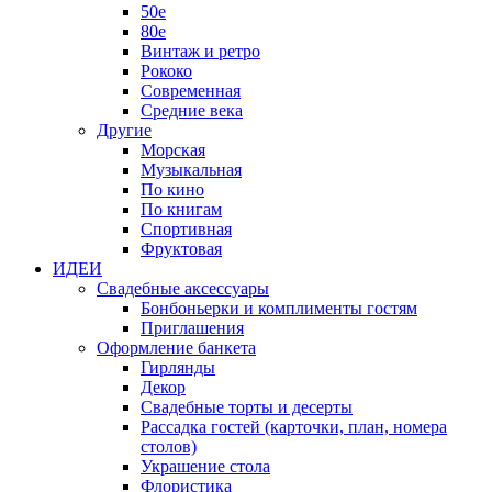
50е
80е
Винтаж и ретро
Рококо
Современная
Средние века
Другие
Морская
Музыкальная
По кино
По книгам
Спортивная
Фруктовая
ИДЕИ
Свадебные аксессуары
Бонбоньерки и комплименты гостям
Приглашения
Оформление банкета
Гирлянды
Декор
Свадебные торты и десерты
Рассадка гостей (карточки, план, номера
столов)
Украшение стола
Флористика