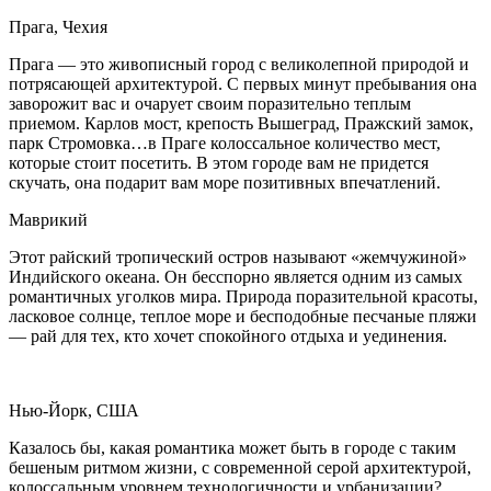
Прага, Чехия
Прага — это живописный город с великолепной природой и
потрясающей архитектурой. С первых минут пребывания она
заворожит вас и очарует своим поразительно теплым
приемом. Карлов мост, крепость Вышеград, Пражский замок,
парк Стромовка…в Праге колоссальное количество мест,
которые стоит посетить. В этом городе вам не придется
скучать, она подарит вам море позитивных впечатлений.
Маврикий
Этот райский тропический остров называют «жемчужиной»
Индийского океана. Он бесспорно является одним из самых
романтичных уголков мира. Природа поразительной красоты,
ласковое солнце, теплое море и бесподобные песчаные пляжи
— рай для тех, кто хочет спокойного отдыха и уединения.
Нью-Йорк, США
Казалось бы, какая романтика может быть в городе с таким
бешеным ритмом жизни, с современной серой архитектурой,
колоссальным уровнем технологичности и урбанизации?…