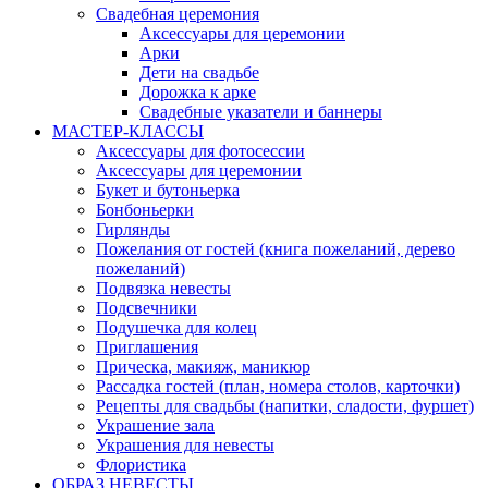
Свадебная церемония
Аксессуары для церемонии
Арки
Дети на свадьбе
Дорожка к арке
Свадебные указатели и баннеры
МАСТЕР-КЛАССЫ
Аксессуары для фотосессии
Аксессуары для церемонии
Букет и бутоньерка
Бонбоньерки
Гирлянды
Пожелания от гостей (книга пожеланий, дерево
пожеланий)
Подвязка невесты
Подсвечники
Подушечка для колец
Приглашения
Прическа, макияж, маникюр
Рассадка гостей (план, номера столов, карточки)
Рецепты для свадьбы (напитки, сладости, фуршет)
Украшение зала
Украшения для невесты
Флористика
ОБРАЗ НЕВЕСТЫ