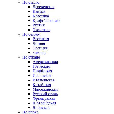
По стилю
Деревенская
Кантри
Классика
Крафт/handmade
Рустик
Эко-стиль
По сезону
Весенняя
Летняя
Осенняя
Зимняя
По стране
Американская
Греческая
Индийская
Испанская
Итальянская
Китайская
Марокканская
Русский стиль
Французская
Шотландская
Японская
По эпохе