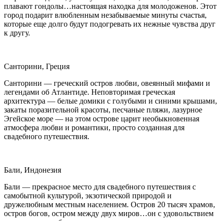
плавают гондолы…настоящая находка для молодоженов. Этот
город подарит влюбленным незабываемые минуты счастья,
которые еще долго будут подогревать их нежные чувства друг
к другу.
Санторини, Греция
Санторини — греческий остров любви, овеянный мифами и
легендами об Атлантиде. Неповторимая греческая
архитектура — белые домики с голубыми и синими крышами,
закаты поразительной красоты, песчаные пляжи, лазурное
Эгейское море — на этом острове царит необыкновенная
атмосфера любви и романтики, просто созданная для
свадебного путешествия.
Бали, Индонезия
Бали — прекрасное место для свадебного путешествия с
самобытной культурой, экзотической природой и
дружелюбным местным населением. Остров 20 тысяч храмов,
остров богов, остром между двух миров…он с удовольствием