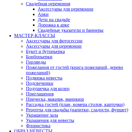
Свадебная церемония
Аксессуары для церемонии
Арки
Дети на свадьбе
Дорожка к арке
Свадебные указатели и баннеры
МАСТЕР-КЛАССЫ
Аксессуары для фотосессии
Аксессуары для церемонии
Букет и бутоньерка
Бонбоньерки
Гирлянды
Пожелания от гостей (книга пожеланий, дерево
пожеланий)
Подвязка невесты
Подсвечники
Подушечка для колец
Приглашения
Прическа, макияж, маникюр
Рассадка гостей (план, номера столов, карточки)
Рецепты для свадьбы (напитки, сладости, фуршет)
Украшение зала
Украшения для невесты
Флористика
ОБРАЗ НЕВЕСТЫ