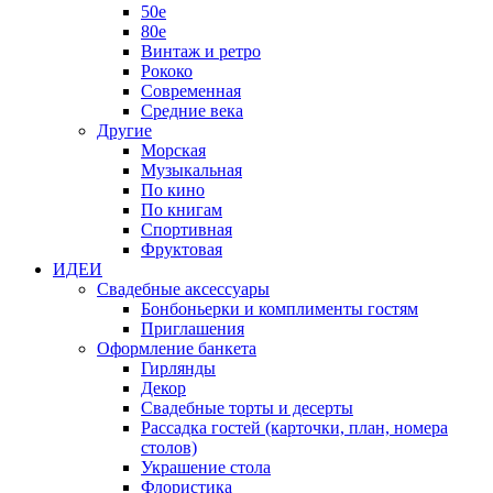
50е
80е
Винтаж и ретро
Рококо
Современная
Средние века
Другие
Морская
Музыкальная
По кино
По книгам
Спортивная
Фруктовая
ИДЕИ
Свадебные аксессуары
Бонбоньерки и комплименты гостям
Приглашения
Оформление банкета
Гирлянды
Декор
Свадебные торты и десерты
Рассадка гостей (карточки, план, номера
столов)
Украшение стола
Флористика