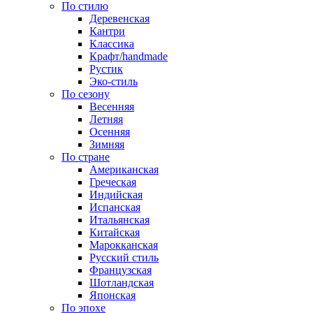
По стилю
Деревенская
Кантри
Классика
Крафт/handmade
Рустик
Эко-стиль
По сезону
Весенняя
Летняя
Осенняя
Зимняя
По стране
Американская
Греческая
Индийская
Испанская
Итальянская
Китайская
Марокканская
Русский стиль
Французская
Шотландская
Японская
По эпохе