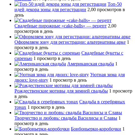
Топ-50
идей декора зоны для регистрации
2,00 просмотров в
день
Свадебные пирожные «cake-balls» — рецепт
2,00
просмотров в день
Оформляем зону для регистрации: альтернативы арке
1
просмотр в день
Свадебные букеты с
сиренью
1 просмотр в день
Американская свадьба
1
просмотр в день
Уютная зима для
двоих: love-story
1 просмотр в день
Рождественские мотивы для зимней свадьбы
1 просмотр
в день
Свадьба в серебряных
тонах
1 просмотр в день
Творчество и любовь: свадьба Василисы и Славы
1
просмотр в день
Бонбоньерки-коробочки
1
просмотр в день