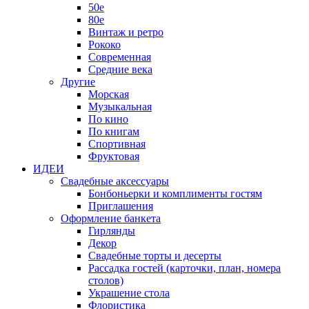
50е
80е
Винтаж и ретро
Рококо
Современная
Средние века
Другие
Морская
Музыкальная
По кино
По книгам
Спортивная
Фруктовая
ИДЕИ
Свадебные аксессуары
Бонбоньерки и комплименты гостям
Приглашения
Оформление банкета
Гирлянды
Декор
Свадебные торты и десерты
Рассадка гостей (карточки, план, номера
столов)
Украшение стола
Флористика