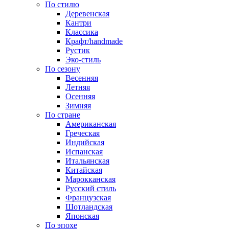
По стилю
Деревенская
Кантри
Классика
Крафт/handmade
Рустик
Эко-стиль
По сезону
Весенняя
Летняя
Осенняя
Зимняя
По стране
Американская
Греческая
Индийская
Испанская
Итальянская
Китайская
Марокканская
Русский стиль
Французская
Шотландская
Японская
По эпохе