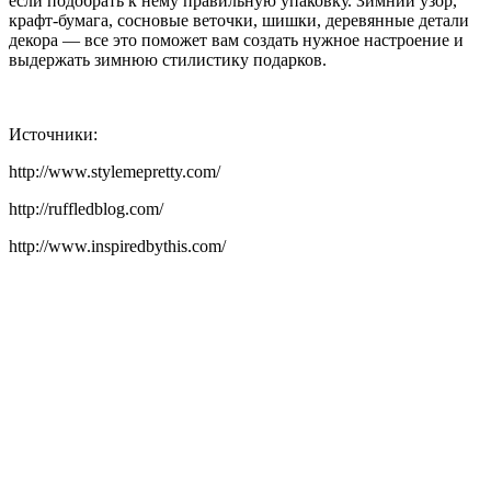
если подобрать к нему правильную упаковку. Зимний узор,
крафт-бумага, сосновые веточки, шишки, деревянные детали
декора — все это поможет вам создать нужное настроение и
выдержать зимнюю стилистику подарков.
Источники:
http://www.stylemepretty.com/
http://ruffledblog.com/
http://www.inspiredbythis.com/