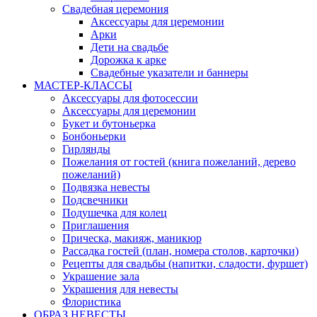
Свадебная церемония
Аксессуары для церемонии
Арки
Дети на свадьбе
Дорожка к арке
Свадебные указатели и баннеры
МАСТЕР-КЛАССЫ
Аксессуары для фотосессии
Аксессуары для церемонии
Букет и бутоньерка
Бонбоньерки
Гирлянды
Пожелания от гостей (книга пожеланий, дерево
пожеланий)
Подвязка невесты
Подсвечники
Подушечка для колец
Приглашения
Прическа, макияж, маникюр
Рассадка гостей (план, номера столов, карточки)
Рецепты для свадьбы (напитки, сладости, фуршет)
Украшение зала
Украшения для невесты
Флористика
ОБРАЗ НЕВЕСТЫ