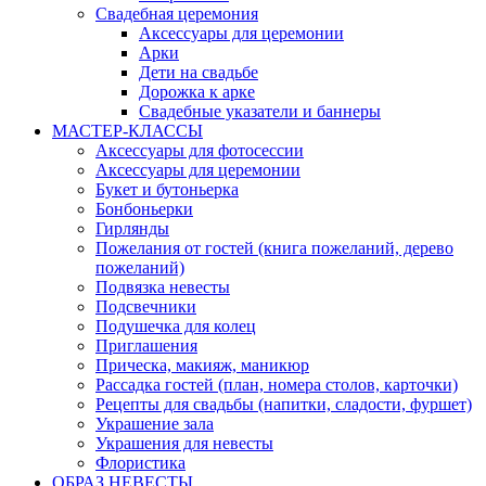
Свадебная церемония
Аксессуары для церемонии
Арки
Дети на свадьбе
Дорожка к арке
Свадебные указатели и баннеры
МАСТЕР-КЛАССЫ
Аксессуары для фотосессии
Аксессуары для церемонии
Букет и бутоньерка
Бонбоньерки
Гирлянды
Пожелания от гостей (книга пожеланий, дерево
пожеланий)
Подвязка невесты
Подсвечники
Подушечка для колец
Приглашения
Прическа, макияж, маникюр
Рассадка гостей (план, номера столов, карточки)
Рецепты для свадьбы (напитки, сладости, фуршет)
Украшение зала
Украшения для невесты
Флористика
ОБРАЗ НЕВЕСТЫ