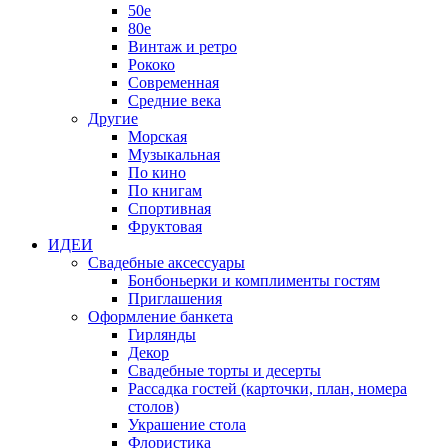
50е
80е
Винтаж и ретро
Рококо
Современная
Средние века
Другие
Морская
Музыкальная
По кино
По книгам
Спортивная
Фруктовая
ИДЕИ
Свадебные аксессуары
Бонбоньерки и комплименты гостям
Приглашения
Оформление банкета
Гирлянды
Декор
Свадебные торты и десерты
Рассадка гостей (карточки, план, номера
столов)
Украшение стола
Флористика