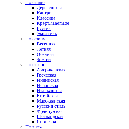
По стилю
Деревенская
Кантри
Классика
Крафт/handmade
Рустик
Эко-стиль
По сезону
Весенняя
Летняя
Осенняя
Зимняя
По стране
Американская
Греческая
Индийская
Испанская
Итальянская
Китайская
Марокканская
Русский стиль
Французская
Шотландская
Японская
По эпохе