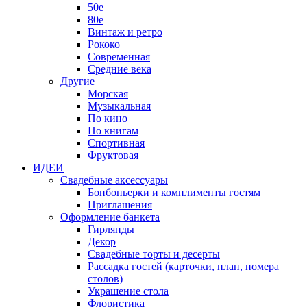
50е
80е
Винтаж и ретро
Рококо
Современная
Средние века
Другие
Морская
Музыкальная
По кино
По книгам
Спортивная
Фруктовая
ИДЕИ
Свадебные аксессуары
Бонбоньерки и комплименты гостям
Приглашения
Оформление банкета
Гирлянды
Декор
Свадебные торты и десерты
Рассадка гостей (карточки, план, номера
столов)
Украшение стола
Флористика