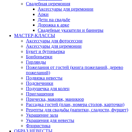
Свадебная церемония
Аксессуары для церемонии
Арки
Дети на свадьбе
Дорожка к арке
Свадебные указатели и баннеры
МАСТЕР-КЛАССЫ
Аксессуары для фотосессии
Аксессуары для церемонии
Букет и бутоньерка
Бонбоньерки
Гирлянды
Пожелания от гостей (книга пожеланий, дерево
пожеланий)
Подвязка невесты
Подсвечники
Подушечка для колец
Приглашения
Прическа, макияж, маникюр
Рассадка гостей (план, номера столов, карточки)
Рецепты для свадьбы (напитки, сладости, фуршет)
Украшение зала
Украшения для невесты
Флористика
ОБРАЗ НЕВЕСТЫ