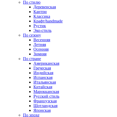
По стилю
Деревенская
Кантри
Классика
Крафт/handmade
Рустик
Эко-стиль
По сезону
Весенняя
Летняя
Осенняя
Зимняя
По стране
Американская
Греческая
Индийская
Испанская
Итальянская
Китайская
Марокканская
Русский стиль
Французская
Шотландская
Японская
По эпохе