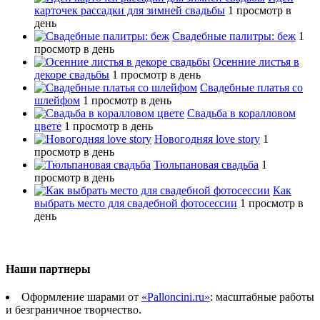
карточек рассадки для зимней свадьбы
1 просмотр в
день
Свадебные палитры: беж
1
просмотр в день
Осенние листья в
декоре свадьбы
1 просмотр в день
Свадебные платья со
шлейфом
1 просмотр в день
Свадьба в коралловом
цвете
1 просмотр в день
Новогодняя love story
1
просмотр в день
Тюльпановая свадьба
1
просмотр в день
Как
выбрать место для свадебной фотосессии
1 просмотр в
день
Наши партнеры
Оформление шарами от
«Palloncini.ru»
: масштабные работы
и безграничное творчество.