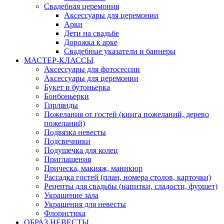
Свадебная церемония
Аксессуары для церемонии
Арки
Дети на свадьбе
Дорожка к арке
Свадебные указатели и баннеры
МАСТЕР-КЛАССЫ
Аксессуары для фотосессии
Аксессуары для церемонии
Букет и бутоньерка
Бонбоньерки
Гирлянды
Пожелания от гостей (книга пожеланий, дерево
пожеланий)
Подвязка невесты
Подсвечники
Подушечка для колец
Приглашения
Прическа, макияж, маникюр
Рассадка гостей (план, номера столов, карточки)
Рецепты для свадьбы (напитки, сладости, фуршет)
Украшение зала
Украшения для невесты
Флористика
ОБРАЗ НЕВЕСТЫ