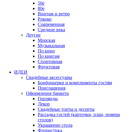
50е
80е
Винтаж и ретро
Рококо
Современная
Средние века
Другие
Морская
Музыкальная
По кино
По книгам
Спортивная
Фруктовая
ИДЕИ
Свадебные аксессуары
Бонбоньерки и комплименты гостям
Приглашения
Оформление банкета
Гирлянды
Декор
Свадебные торты и десерты
Рассадка гостей (карточки, план, номера
столов)
Украшение стола
Флористика