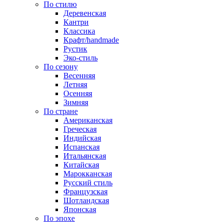
По стилю
Деревенская
Кантри
Классика
Крафт/handmade
Рустик
Эко-стиль
По сезону
Весенняя
Летняя
Осенняя
Зимняя
По стране
Американская
Греческая
Индийская
Испанская
Итальянская
Китайская
Марокканская
Русский стиль
Французская
Шотландская
Японская
По эпохе