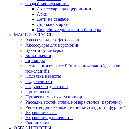
Свадебная церемония
Аксессуары для церемонии
Арки
Дети на свадьбе
Дорожка к арке
Свадебные указатели и баннеры
МАСТЕР-КЛАССЫ
Аксессуары для фотосессии
Аксессуары для церемонии
Букет и бутоньерка
Бонбоньерки
Гирлянды
Пожелания от гостей (книга пожеланий, дерево
пожеланий)
Подвязка невесты
Подсвечники
Подушечка для колец
Приглашения
Прическа, макияж, маникюр
Рассадка гостей (план, номера столов, карточки)
Рецепты для свадьбы (напитки, сладости, фуршет)
Украшение зала
Украшения для невесты
Флористика
ОБРАЗ НЕВЕСТЫ