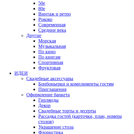
50е
80е
Винтаж и ретро
Рококо
Современная
Средние века
Другие
Морская
Музыкальная
По кино
По книгам
Спортивная
Фруктовая
ИДЕИ
Свадебные аксессуары
Бонбоньерки и комплименты гостям
Приглашения
Оформление банкета
Гирлянды
Декор
Свадебные торты и десерты
Рассадка гостей (карточки, план, номера
столов)
Украшение стола
Флористика