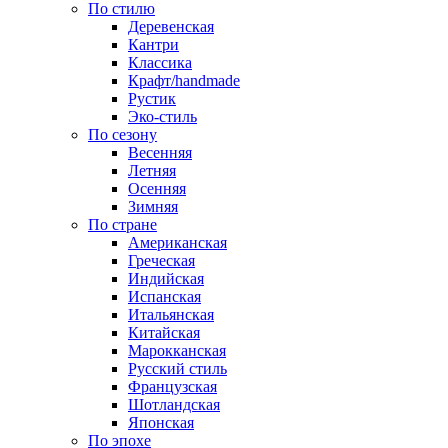
По стилю
Деревенская
Кантри
Классика
Крафт/handmade
Рустик
Эко-стиль
По сезону
Весенняя
Летняя
Осенняя
Зимняя
По стране
Американская
Греческая
Индийская
Испанская
Итальянская
Китайская
Марокканская
Русский стиль
Французская
Шотландская
Японская
По эпохе