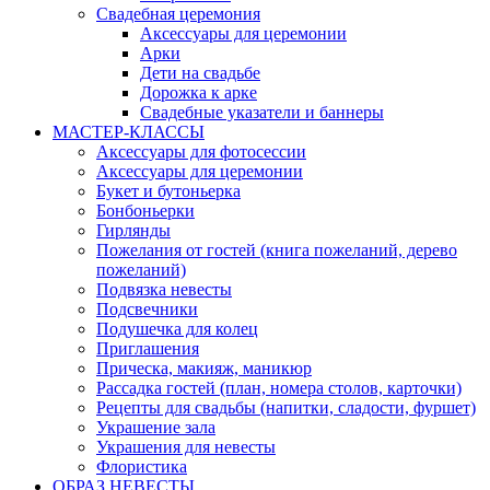
Свадебная церемония
Аксессуары для церемонии
Арки
Дети на свадьбе
Дорожка к арке
Свадебные указатели и баннеры
МАСТЕР-КЛАССЫ
Аксессуары для фотосессии
Аксессуары для церемонии
Букет и бутоньерка
Бонбоньерки
Гирлянды
Пожелания от гостей (книга пожеланий, дерево
пожеланий)
Подвязка невесты
Подсвечники
Подушечка для колец
Приглашения
Прическа, макияж, маникюр
Рассадка гостей (план, номера столов, карточки)
Рецепты для свадьбы (напитки, сладости, фуршет)
Украшение зала
Украшения для невесты
Флористика
ОБРАЗ НЕВЕСТЫ