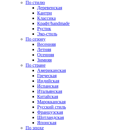
По стилю
Деревенская
Кантри
Классика
Крафт/handmade
Рустик
Эко-стиль
По сезону
Весенняя
Летняя
Осенняя
Зимняя
По стране
Американская
Греческая
Индийская
Испанская
Итальянская
Китайская
Марокканская
Русский стиль
Французская
Шотландская
Японская
По эпохе