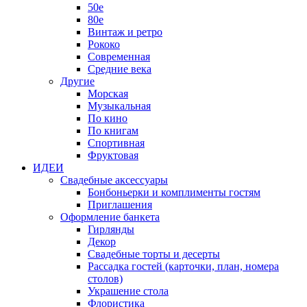
50е
80е
Винтаж и ретро
Рококо
Современная
Средние века
Другие
Морская
Музыкальная
По кино
По книгам
Спортивная
Фруктовая
ИДЕИ
Свадебные аксессуары
Бонбоньерки и комплименты гостям
Приглашения
Оформление банкета
Гирлянды
Декор
Свадебные торты и десерты
Рассадка гостей (карточки, план, номера
столов)
Украшение стола
Флористика