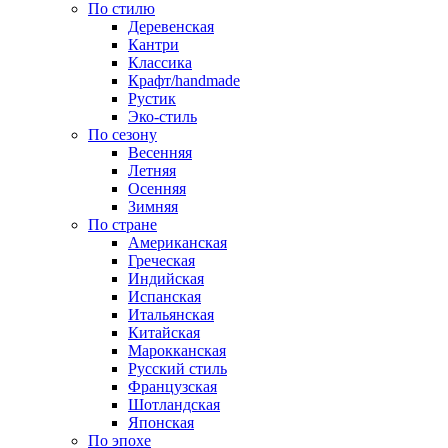
По стилю
Деревенская
Кантри
Классика
Крафт/handmade
Рустик
Эко-стиль
По сезону
Весенняя
Летняя
Осенняя
Зимняя
По стране
Американская
Греческая
Индийская
Испанская
Итальянская
Китайская
Марокканская
Русский стиль
Французская
Шотландская
Японская
По эпохе