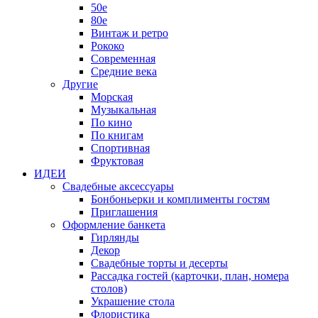
50е
80е
Винтаж и ретро
Рококо
Современная
Средние века
Другие
Морская
Музыкальная
По кино
По книгам
Спортивная
Фруктовая
ИДЕИ
Свадебные аксессуары
Бонбоньерки и комплименты гостям
Приглашения
Оформление банкета
Гирлянды
Декор
Свадебные торты и десерты
Рассадка гостей (карточки, план, номера
столов)
Украшение стола
Флористика