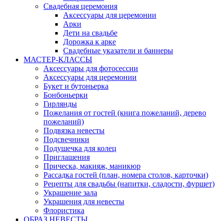
Свадебная церемония
Аксессуары для церемонии
Арки
Дети на свадьбе
Дорожка к арке
Свадебные указатели и баннеры
МАСТЕР-КЛАССЫ
Аксессуары для фотосессии
Аксессуары для церемонии
Букет и бутоньерка
Бонбоньерки
Гирлянды
Пожелания от гостей (книга пожеланий, дерево
пожеланий)
Подвязка невесты
Подсвечники
Подушечка для колец
Приглашения
Прическа, макияж, маникюр
Рассадка гостей (план, номера столов, карточки)
Рецепты для свадьбы (напитки, сладости, фуршет)
Украшение зала
Украшения для невесты
Флористика
ОБРАЗ НЕВЕСТЫ