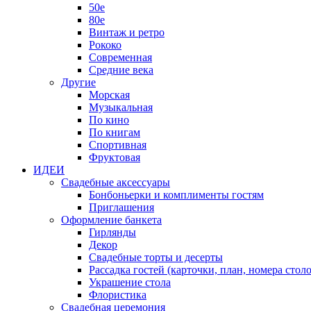
50е
80е
Винтаж и ретро
Рококо
Современная
Средние века
Другие
Морская
Музыкальная
По кино
По книгам
Спортивная
Фруктовая
ИДЕИ
Свадебные аксессуары
Бонбоньерки и комплименты гостям
Приглашения
Оформление банкета
Гирлянды
Декор
Свадебные торты и десерты
Рассадка гостей (карточки, план, номера столо
Украшение стола
Флористика
Свадебная церемония