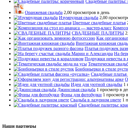
Свадебные палитры:
Оранжевая свадьба
2,00 просмотров в день
Изумрудная свадьба
2,00 просмотр
Цветные свадебные платья
Компози
СВАДЕБНЫЕ ПАЛИТРЫ
2
Как организова
Винтажная книжная свадь
Платья подружек разн
На бер
Подружки невесты в 
Тематическая свадьб
Бонбоньерки в стиле руст
Свадебные платья 
О
Идеи для уютной свадьбы
1 
Джинсовая свадьба
1 просмотр в де
Фоны для фотобудки
1 просмотр в
Свадьба в лазурном цвете
1 
Свадебные палитры: кр
Наши партнеры