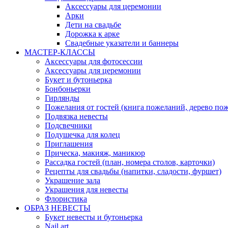
Аксессуары для церемонии
Арки
Дети на свадьбе
Дорожка к арке
Свадебные указатели и баннеры
МАСТЕР-КЛАССЫ
Аксессуары для фотосессии
Аксессуары для церемонии
Букет и бутоньерка
Бонбоньерки
Гирлянды
Пожелания от гостей (книга пожеланий, дерево по
Подвязка невесты
Подсвечники
Подушечка для колец
Приглашения
Прическа, макияж, маникюр
Рассадка гостей (план, номера столов, карточки)
Рецепты для свадьбы (напитки, сладости, фуршет)
Украшение зала
Украшения для невесты
Флористика
ОБРАЗ НЕВЕСТЫ
Букет невесты и бутоньерка
Nail art