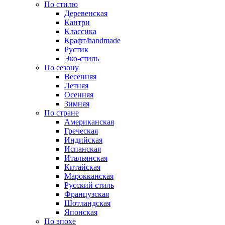
По стилю
Деревенская
Кантри
Классика
Крафт/handmade
Рустик
Эко-стиль
По сезону
Весенняя
Летняя
Осенняя
Зимняя
По стране
Американская
Греческая
Индийская
Испанская
Итальянская
Китайская
Марокканская
Русский стиль
Французская
Шотландская
Японская
По эпохе