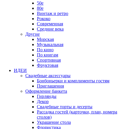
50е
80е
Винтаж и ретро
Рококо
Современная
Средние века
Другие
Морская
Музыкальная
По кино
По книгам
Спортивная
Фруктовая
ИДЕИ
Свадебные аксессуары
Бонбоньерки и комплименты гостям
Приглашения
Оформление банкета
Гирлянды
Декор
Свадебные торты и десерты
Рассадка гостей (карточки, план, номера
столов)
Украшение стола
Флористика