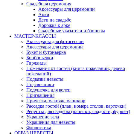
Свадебная церемония
Аксессуары для церемонии
Арки
Дети на свадьбе
Дорожка к арке
Свадебные указатели и баннеры
МАСТЕР-КЛАССЫ
Аксессуары для фотосессии
Аксессуары для церемонии
Букет и бутоньерка
Бонбоньерки
Гирлянды
Пожелания от гостей (книга пожеланий, дерево
пожеланий)
Подвязка невесты
Подсвечники
Подушечка для колец
Приглашения
Прическа, макияж, маникюр
Рассадка гостей (план, номера столов, карточки)
Рецепты для свадьбы (напитки, сладости, фуршет)
Украшение зала
Украшения для невесты
Флористика
ОБРАЗ НЕВЕСТЫ