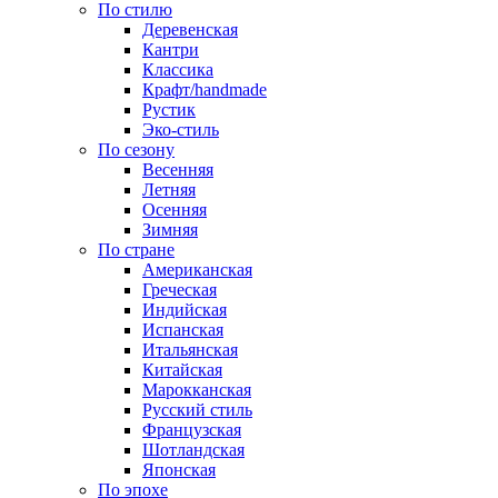
По стилю
Деревенская
Кантри
Классика
Крафт/handmade
Рустик
Эко-стиль
По сезону
Весенняя
Летняя
Осенняя
Зимняя
По стране
Американская
Греческая
Индийская
Испанская
Итальянская
Китайская
Марокканская
Русский стиль
Французская
Шотландская
Японская
По эпохе