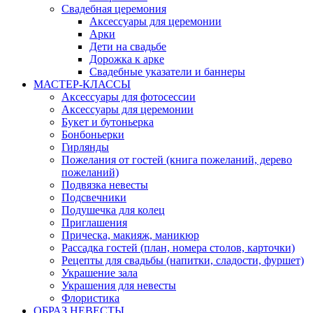
Свадебная церемония
Аксессуары для церемонии
Арки
Дети на свадьбе
Дорожка к арке
Свадебные указатели и баннеры
МАСТЕР-КЛАССЫ
Аксессуары для фотосессии
Аксессуары для церемонии
Букет и бутоньерка
Бонбоньерки
Гирлянды
Пожелания от гостей (книга пожеланий, дерево
пожеланий)
Подвязка невесты
Подсвечники
Подушечка для колец
Приглашения
Прическа, макияж, маникюр
Рассадка гостей (план, номера столов, карточки)
Рецепты для свадьбы (напитки, сладости, фуршет)
Украшение зала
Украшения для невесты
Флористика
ОБРАЗ НЕВЕСТЫ