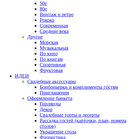
50е
80е
Винтаж и ретро
Рококо
Современная
Средние века
Другие
Морская
Музыкальная
По кино
По книгам
Спортивная
Фруктовая
ИДЕИ
Свадебные аксессуары
Бонбоньерки и комплименты гостям
Приглашения
Оформление банкета
Гирлянды
Декор
Свадебные торты и десерты
Рассадка гостей (карточки, план, номера
столов)
Украшение стола
Флористика