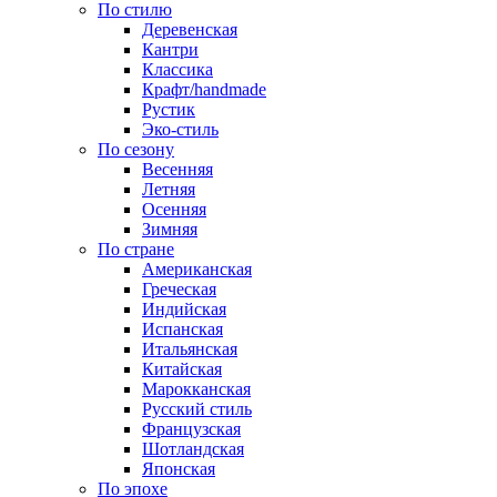
По стилю
Деревенская
Кантри
Классика
Крафт/handmade
Рустик
Эко-стиль
По сезону
Весенняя
Летняя
Осенняя
Зимняя
По стране
Американская
Греческая
Индийская
Испанская
Итальянская
Китайская
Марокканская
Русский стиль
Французская
Шотландская
Японская
По эпохе