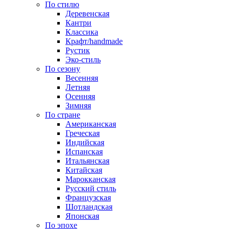
По стилю
Деревенская
Кантри
Классика
Крафт/handmade
Рустик
Эко-стиль
По сезону
Весенняя
Летняя
Осенняя
Зимняя
По стране
Американская
Греческая
Индийская
Испанская
Итальянская
Китайская
Марокканская
Русский стиль
Французская
Шотландская
Японская
По эпохе