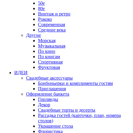
50е
80е
Винтаж и ретро
Рококо
Современная
Средние века
Другие
Морская
Музыкальная
По кино
По книгам
Спортивная
Фруктовая
ИДЕИ
Свадебные аксессуары
Бонбоньерки и комплименты гостям
Приглашения
Оформление банкета
Гирлянды
Декор
Свадебные торты и десерты
Рассадка гостей (карточки, план, номера
столов)
Украшение стола
Флористика