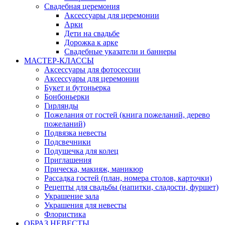
Свадебная церемония
Аксессуары для церемонии
Арки
Дети на свадьбе
Дорожка к арке
Свадебные указатели и баннеры
МАСТЕР-КЛАССЫ
Аксессуары для фотосессии
Аксессуары для церемонии
Букет и бутоньерка
Бонбоньерки
Гирлянды
Пожелания от гостей (книга пожеланий, дерево
пожеланий)
Подвязка невесты
Подсвечники
Подушечка для колец
Приглашения
Прическа, макияж, маникюр
Рассадка гостей (план, номера столов, карточки)
Рецепты для свадьбы (напитки, сладости, фуршет)
Украшение зала
Украшения для невесты
Флористика
ОБРАЗ НЕВЕСТЫ