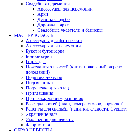
Свадебная церемония
Аксессуары для церемонии
Арки
Дети на свадьбе
Дорожка к арке
Свадебные указатели и баннеры
МАСТЕР-КЛАССЫ
Аксессуары для фотосессии
Аксессуары для церемонии
Букет и бутоньерка
Бонбоньерки
Гирлянды
Пожелания от гостей (книга пожеланий, дерево
пожеланий)
Подвязка невесты
Подсвечники
Подушечка для колец
Приглашения
Прическа, макияж, маникюр
Рассадка гостей (план, номера столов, карточки)
Рецепты для свадьбы (напитки, сладости, фуршет)
Украшение зала
Украшения для невесты
Флористика
ОБРАЗ НЕВЕСТЫ