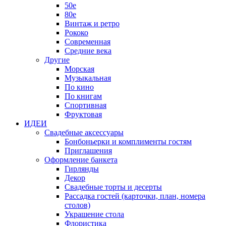
50е
80е
Винтаж и ретро
Рококо
Современная
Средние века
Другие
Морская
Музыкальная
По кино
По книгам
Спортивная
Фруктовая
ИДЕИ
Свадебные аксессуары
Бонбоньерки и комплименты гостям
Приглашения
Оформление банкета
Гирлянды
Декор
Свадебные торты и десерты
Рассадка гостей (карточки, план, номера
столов)
Украшение стола
Флористика