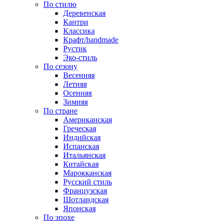
По стилю
Деревенская
Кантри
Классика
Крафт/handmade
Рустик
Эко-стиль
По сезону
Весенняя
Летняя
Осенняя
Зимняя
По стране
Американская
Греческая
Индийская
Испанская
Итальянская
Китайская
Марокканская
Русский стиль
Французская
Шотландская
Японская
По эпохе