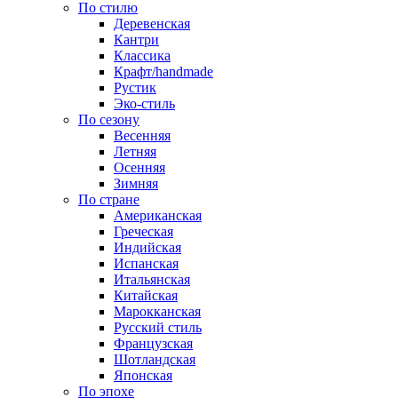
По стилю
Деревенская
Кантри
Классика
Крафт/handmade
Рустик
Эко-стиль
По сезону
Весенняя
Летняя
Осенняя
Зимняя
По стране
Американская
Греческая
Индийская
Испанская
Итальянская
Китайская
Марокканская
Русский стиль
Французская
Шотландская
Японская
По эпохе