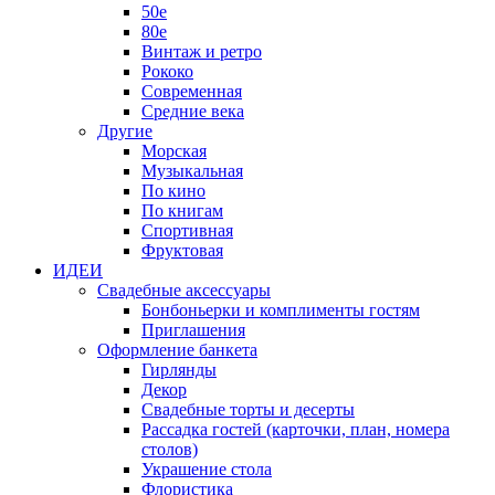
50е
80е
Винтаж и ретро
Рококо
Современная
Средние века
Другие
Морская
Музыкальная
По кино
По книгам
Спортивная
Фруктовая
ИДЕИ
Свадебные аксессуары
Бонбоньерки и комплименты гостям
Приглашения
Оформление банкета
Гирлянды
Декор
Свадебные торты и десерты
Рассадка гостей (карточки, план, номера
столов)
Украшение стола
Флористика