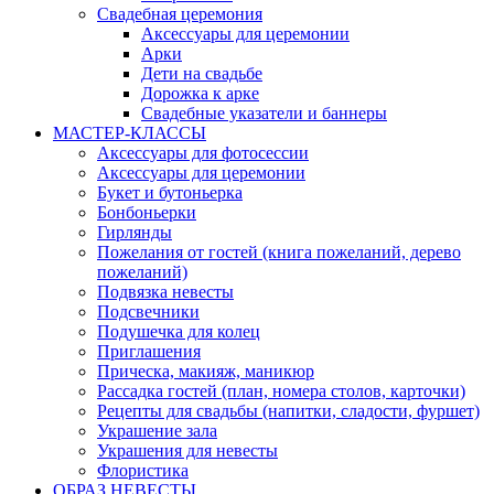
Свадебная церемония
Аксессуары для церемонии
Арки
Дети на свадьбе
Дорожка к арке
Свадебные указатели и баннеры
МАСТЕР-КЛАССЫ
Аксессуары для фотосессии
Аксессуары для церемонии
Букет и бутоньерка
Бонбоньерки
Гирлянды
Пожелания от гостей (книга пожеланий, дерево
пожеланий)
Подвязка невесты
Подсвечники
Подушечка для колец
Приглашения
Прическа, макияж, маникюр
Рассадка гостей (план, номера столов, карточки)
Рецепты для свадьбы (напитки, сладости, фуршет)
Украшение зала
Украшения для невесты
Флористика
ОБРАЗ НЕВЕСТЫ