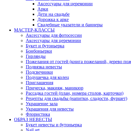
Аксессуары для церемонии
Арки
Дети на свадьбе
Дорожка к арке
Свадебные указатели и баннеры
МАСТЕР-КЛАССЫ
Аксессуары для фотосессии
Аксессуары для церемонии
Букет и бутоньерка
Бонбоньерки
Гирлянды
Пожелания от гостей (книга пожеланий, дерево по
Подвязка невесты
Подсвечники
Подушечка для колец
Приглашения
Прическа, макияж, маникюр
Рассадка гостей (план, номера столов, карточки)
Рецепты для свадьбы (напитки, сладости, фуршет)
Украшение зала
Украшения для невесты
Флористика
ОБРАЗ НЕВЕСТЫ
Букет невесты и бутоньерка
Nail art