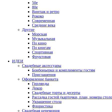
50е
80е
Винтаж и ретро
Рококо
Современная
Средние века
Другие
Морская
Музыкальная
По кино
По книгам
Спортивная
Фруктовая
ИДЕИ
Свадебные аксессуары
Бонбоньерки и комплименты гостям
Приглашения
Оформление банкета
Гирлянды
Декор
Свадебные торты и десерты
Рассадка гостей (карточки, план, номера столо
Украшение стола
Флористика
Свадебная церемония