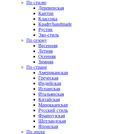
По стилю
Деревенская
Кантри
Классика
Крафт/handmade
Рустик
Эко-стиль
По сезону
Весенняя
Летняя
Осенняя
Зимняя
По стране
Американская
Греческая
Индийская
Испанская
Итальянская
Китайская
Марокканская
Русский стиль
Французская
Шотландская
Японская
По эпохе