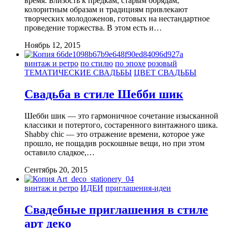
время. Близость к предкам, старым обрядам,
колоритным образам и традициям привлекают
творческих молодоженов, готовых на нестандартное
проведение торжества. В этом есть и…
Ноябрь 12, 2015
винтаж и ретро
по стилю
по эпохе
розовый
ТЕМАТИЧЕСКИЕ СВАДЬБЫ
ЦВЕТ СВАДЬБЫ
Свадьба в стиле Шебби шик
Шебби шик — это гармоничное сочетание изысканной
классики и потертого, состаренного винтажного шика.
Shabby chic — это отражение времени, которое уже
прошло, не пощадив роскошные вещи, но при этом
оставило сладкое,…
Сентябрь 20, 2015
винтаж и ретро
ИДЕИ
приглашения-идеи
Свадебные приглашения в стиле
арт деко