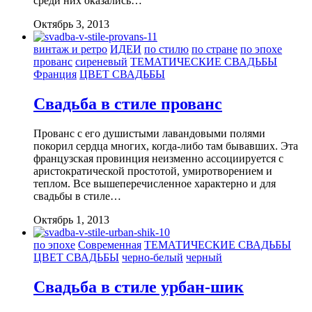
среди них оказались…
Октябрь 3, 2013
винтаж и ретро
ИДЕИ
по стилю
по стране
по эпохе
прованс
сиреневый
ТЕМАТИЧЕСКИЕ СВАДЬБЫ
Франция
ЦВЕТ СВАДЬБЫ
Свадьба в стиле прованс
Прованс с его душистыми лавандовыми полями
покорил сердца многих, когда-либо там бывавших. Эта
французская провинция неизменно ассоциируется с
аристократической простотой, умиротворением и
теплом. Все вышеперечисленное характерно и для
свадьбы в стиле…
Октябрь 1, 2013
по эпохе
Современная
ТЕМАТИЧЕСКИЕ СВАДЬБЫ
ЦВЕТ СВАДЬБЫ
черно-белый
черный
Свадьба в стиле урбан-шик