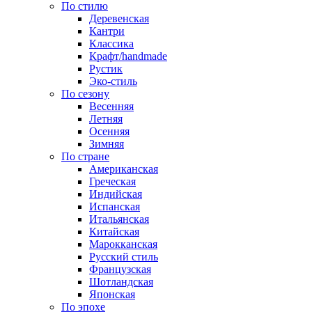
По стилю
Деревенская
Кантри
Классика
Крафт/handmade
Рустик
Эко-стиль
По сезону
Весенняя
Летняя
Осенняя
Зимняя
По стране
Американская
Греческая
Индийская
Испанская
Итальянская
Китайская
Марокканская
Русский стиль
Французская
Шотландская
Японская
По эпохе