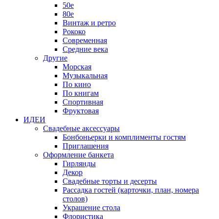
50е
80е
Винтаж и ретро
Рококо
Современная
Средние века
Другие
Морская
Музыкальная
По кино
По книгам
Спортивная
Фруктовая
ИДЕИ
Свадебные аксессуары
Бонбоньерки и комплименты гостям
Приглашения
Оформление банкета
Гирлянды
Декор
Свадебные торты и десерты
Рассадка гостей (карточки, план, номера
столов)
Украшение стола
Флористика