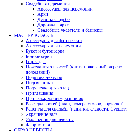
Свадебная церемония
Аксессуары для церемонии
Арки
Дети на свадьбе
Дорожка к арке
Свадебные указатели и баннеры
МАСТЕР-КЛАССЫ
Аксессуары для фотосессии
Аксессуары для церемонии
Букет и бутоньерка
Бонбоньерки
Гирлянды
Пожелания от гостей (книга пожеланий, дерево
пожеланий)
Подвязка невесты
Подсвечники
Подушечка для колец
Приглашения
Прическа, макияж, маникюр
Рассадка гостей (план, номера столов, карточки)
Рецепты для свадьбы (напитки, сладости, фуршет)
Украшение зала
Украшения для невесты
Флористика
ОБРАЗ НЕВЕСТЫ