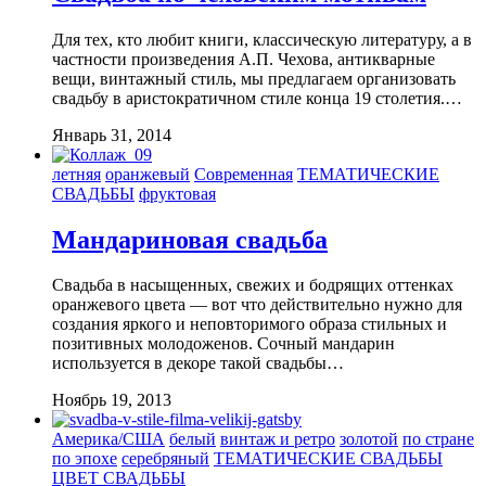
Для тех, кто любит книги, классическую литературу, а в
частности произведения А.П. Чехова, антикварные
вещи, винтажный стиль, мы предлагаем организовать
свадьбу в аристократичном стиле конца 19 столетия.…
Январь 31, 2014
летняя
оранжевый
Современная
ТЕМАТИЧЕСКИЕ
СВАДЬБЫ
фруктовая
Мандариновая свадьба
Свадьба в насыщенных, свежих и бодрящих оттенках
оранжевого цвета — вот что действительно нужно для
создания яркого и неповторимого образа стильных и
позитивных молодоженов. Сочный мандарин
используется в декоре такой свадьбы…
Ноябрь 19, 2013
Америка/США
белый
винтаж и ретро
золотой
по стране
по эпохе
серебряный
ТЕМАТИЧЕСКИЕ СВАДЬБЫ
ЦВЕТ СВАДЬБЫ