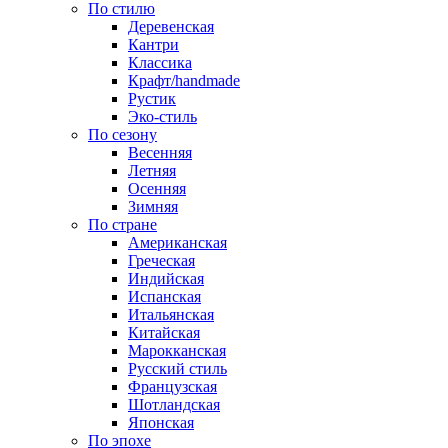
По стилю
Деревенская
Кантри
Классика
Крафт/handmade
Рустик
Эко-стиль
По сезону
Весенняя
Летняя
Осенняя
Зимняя
По стране
Американская
Греческая
Индийская
Испанская
Итальянская
Китайская
Марокканская
Русский стиль
Французская
Шотландская
Японская
По эпохе