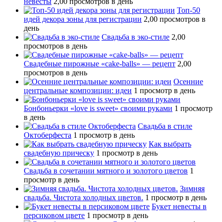
невесты
2,00 просмотров в день
Топ-50
идей декора зоны для регистрации
2,00 просмотров в
день
Свадьба в эко-стиле
2,00
просмотров в день
Свадебные пирожные «cake-balls» — рецепт
2,00
просмотров в день
Осенние
центральные композиции: идеи
1 просмотр в день
Бонбоньерки «love is sweet» своими руками
1 просмотр
в день
Свадьба в стиле
Октоберфеста
1 просмотр в день
Как выбрать
свадебную прическу
1 просмотр в день
Свадьба в сочетании мятного и золотого цветов
1
просмотр в день
Зимняя
свадьба. Чистота холодных цветов.
1 просмотр в день
Букет невесты в
персиковом цвете
1 просмотр в день