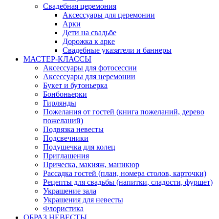
Свадебная церемония
Аксессуары для церемонии
Арки
Дети на свадьбе
Дорожка к арке
Свадебные указатели и баннеры
МАСТЕР-КЛАССЫ
Аксессуары для фотосессии
Аксессуары для церемонии
Букет и бутоньерка
Бонбоньерки
Гирлянды
Пожелания от гостей (книга пожеланий, дерево
пожеланий)
Подвязка невесты
Подсвечники
Подушечка для колец
Приглашения
Прическа, макияж, маникюр
Рассадка гостей (план, номера столов, карточки)
Рецепты для свадьбы (напитки, сладости, фуршет)
Украшение зала
Украшения для невесты
Флористика
ОБРАЗ НЕВЕСТЫ