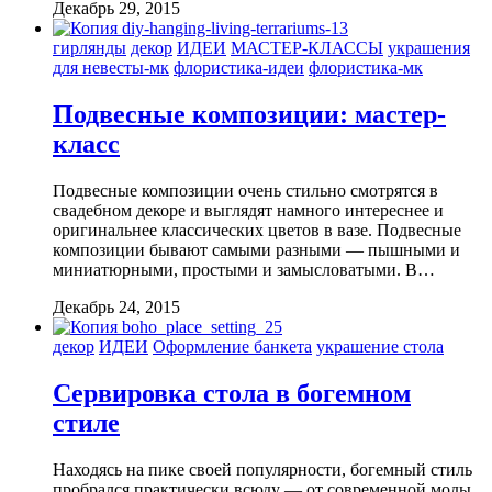
Декабрь 29, 2015
гирлянды
декор
ИДЕИ
МАСТЕР-КЛАССЫ
украшения
для невесты-мк
флористика-идеи
флористика-мк
Подвесные композиции: мастер-
класс
Подвесные композиции очень стильно смотрятся в
свадебном декоре и выглядят намного интереснее и
оригинальнее классических цветов в вазе. Подвесные
композиции бывают самыми разными — пышными и
миниатюрными, простыми и замысловатыми. В…
Декабрь 24, 2015
декор
ИДЕИ
Оформление банкета
украшение стола
Сервировка стола в богемном
стиле
Находясь на пике своей популярности, богемный стиль
пробрался практически всюду — от современной моды