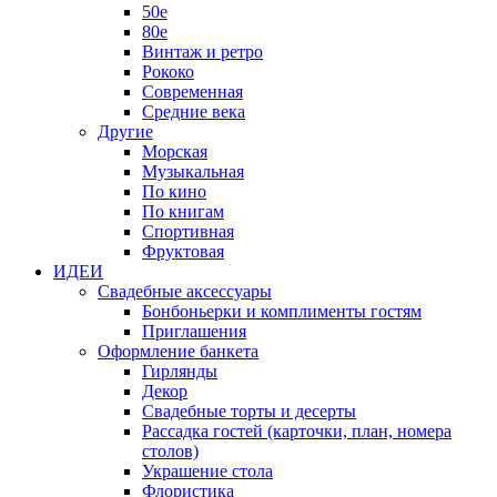
50е
80е
Винтаж и ретро
Рококо
Современная
Средние века
Другие
Морская
Музыкальная
По кино
По книгам
Спортивная
Фруктовая
ИДЕИ
Свадебные аксессуары
Бонбоньерки и комплименты гостям
Приглашения
Оформление банкета
Гирлянды
Декор
Свадебные торты и десерты
Рассадка гостей (карточки, план, номера
столов)
Украшение стола
Флористика