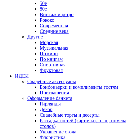
50е
80е
Винтаж и ретро
Рококо
Современная
Средние века
Другие
Морская
Музыкальная
По кино
По книгам
Спортивная
Фруктовая
ИДЕИ
Свадебные аксессуары
Бонбоньерки и комплименты гостям
Приглашения
Оформление банкета
Гирлянды
Декор
Свадебные торты и десерты
Рассадка гостей (карточки, план, номера
столов)
Украшение стола
Флористика