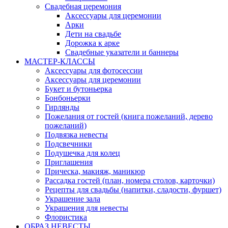
Свадебная церемония
Аксессуары для церемонии
Арки
Дети на свадьбе
Дорожка к арке
Свадебные указатели и баннеры
МАСТЕР-КЛАССЫ
Аксессуары для фотосессии
Аксессуары для церемонии
Букет и бутоньерка
Бонбоньерки
Гирлянды
Пожелания от гостей (книга пожеланий, дерево
пожеланий)
Подвязка невесты
Подсвечники
Подушечка для колец
Приглашения
Прическа, макияж, маникюр
Рассадка гостей (план, номера столов, карточки)
Рецепты для свадьбы (напитки, сладости, фуршет)
Украшение зала
Украшения для невесты
Флористика
ОБРАЗ НЕВЕСТЫ