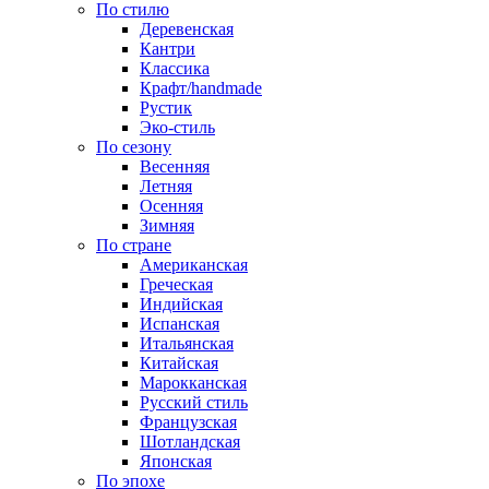
По стилю
Деревенская
Кантри
Классика
Крафт/handmade
Рустик
Эко-стиль
По сезону
Весенняя
Летняя
Осенняя
Зимняя
По стране
Американская
Греческая
Индийская
Испанская
Итальянская
Китайская
Марокканская
Русский стиль
Французская
Шотландская
Японская
По эпохе