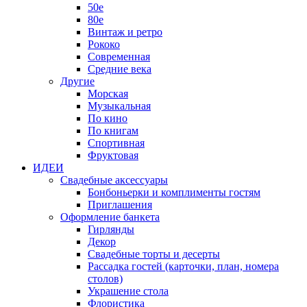
50е
80е
Винтаж и ретро
Рококо
Современная
Средние века
Другие
Морская
Музыкальная
По кино
По книгам
Спортивная
Фруктовая
ИДЕИ
Свадебные аксессуары
Бонбоньерки и комплименты гостям
Приглашения
Оформление банкета
Гирлянды
Декор
Свадебные торты и десерты
Рассадка гостей (карточки, план, номера
столов)
Украшение стола
Флористика