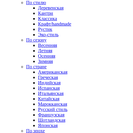
По стилю
Деревенская
Кантри
Классика
Крафт/handmade
Рустик
Эко-стиль
По сезону
Весенняя
Летняя
Осенняя
Зимняя
По стране
Американская
Греческая
Индийская
Испанская
Итальянская
Китайская
Марокканская
Русский стиль
Французская
Шотландская
Японская
По эпохе