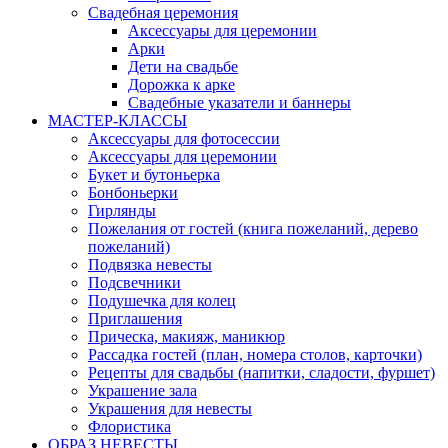
Свадебная церемония
Аксессуары для церемонии
Арки
Дети на свадьбе
Дорожка к арке
Свадебные указатели и баннеры
МАСТЕР-КЛАССЫ
Аксессуары для фотосессии
Аксессуары для церемонии
Букет и бутоньерка
Бонбоньерки
Гирлянды
Пожелания от гостей (книга пожеланий, дерево
пожеланий)
Подвязка невесты
Подсвечники
Подушечка для колец
Приглашения
Прическа, макияж, маникюр
Рассадка гостей (план, номера столов, карточки)
Рецепты для свадьбы (напитки, сладости, фуршет)
Украшение зала
Украшения для невесты
Флористика
ОБРАЗ НЕВЕСТЫ