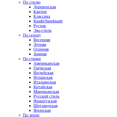
По стилю
Деревенская
Кантри
Классика
Крафт/handmade
Рустик
Эко-стиль
По сезону
Весенняя
Летняя
Осенняя
Зимняя
По стране
Американская
Греческая
Индийская
Испанская
Итальянская
Китайская
Марокканская
Русский стиль
Французская
Шотландская
Японская
По эпохе