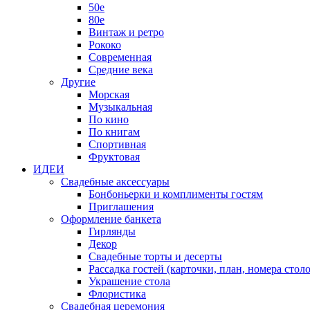
50е
80е
Винтаж и ретро
Рококо
Современная
Средние века
Другие
Морская
Музыкальная
По кино
По книгам
Спортивная
Фруктовая
ИДЕИ
Свадебные аксессуары
Бонбоньерки и комплименты гостям
Приглашения
Оформление банкета
Гирлянды
Декор
Свадебные торты и десерты
Рассадка гостей (карточки, план, номера столо
Украшение стола
Флористика
Свадебная церемония