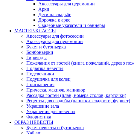
Аксессуары для церемонии
Арки
Дети на свадьбе
Дорожка к арке
Свадебные указатели и баннеры
МАСТЕР-КЛАССЫ
Аксессуары для фотосессии
Аксессуары для церемонии
Букет и бутоньерка
Бонбоньерки
Гирлянды
Пожелания от гостей (книга пожеланий, дерево по
Подвязка невесты
Подсвечники
Подушечка для колец
Приглашения
Прическа, макияж, маникюр
Рассадка гостей (план, номера столов, карточки)
Рецепты для свадьбы (напитки, сладости, фуршет)
Украшение зала
Украшения для невесты
Флористика
ОБРАЗ НЕВЕСТЫ
Букет невесты и бутоньерка
Nail art