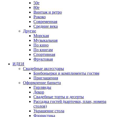
50е
80е
Винтаж и ретро
Рококо
Современная
Средние века
Другие
Морская
Музыкальная
По кино
По книгам
Спортивная
Фруктовая
ИДЕИ
Свадебные аксессуары
Бонбоньерки и комплименты гостям
Приглашения
Оформление банкета
Гирлянды
Декор
Свадебные торты и десерты
Рассадка гостей (карточки, план, номера
столов)
Украшение стола
Флористика