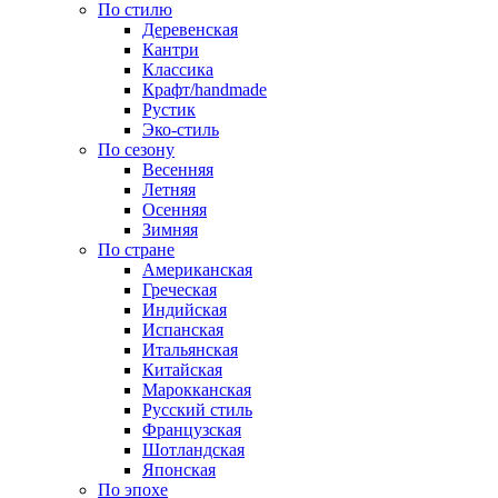
По стилю
Деревенская
Кантри
Классика
Крафт/handmade
Рустик
Эко-стиль
По сезону
Весенняя
Летняя
Осенняя
Зимняя
По стране
Американская
Греческая
Индийская
Испанская
Итальянская
Китайская
Марокканская
Русский стиль
Французская
Шотландская
Японская
По эпохе