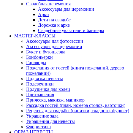
Свадебная церемония
Аксессуары для церемонии
Арки
Дети на свадьбе
Дорожка к арке
Свадебные указатели и баннеры
МАСТЕР-КЛАССЫ
Аксессуары для фотосессии
Аксессуары для церемонии
Букет и бутоньерка
Бонбоньерки
Гирлянды
Пожелания от гостей (книга пожеланий, дерево
пожеланий)
Подвязка невесты
Подсвечники
Подушечка для колец
Приглашения
Прическа, макияж, маникюр
Рассадка гостей (план, номера столов, карточки)
Рецепты для свадьбы (напитки, сладости, фуршет)
Украшение зала
Украшения для невесты
Флористика
ОБРАЗ НЕВЕСТЫ