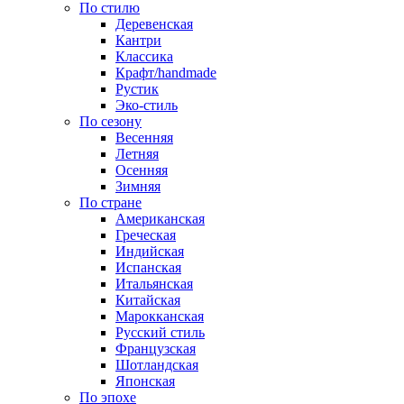
По стилю
Деревенская
Кантри
Классика
Крафт/handmade
Рустик
Эко-стиль
По сезону
Весенняя
Летняя
Осенняя
Зимняя
По стране
Американская
Греческая
Индийская
Испанская
Итальянская
Китайская
Марокканская
Русский стиль
Французская
Шотландская
Японская
По эпохе