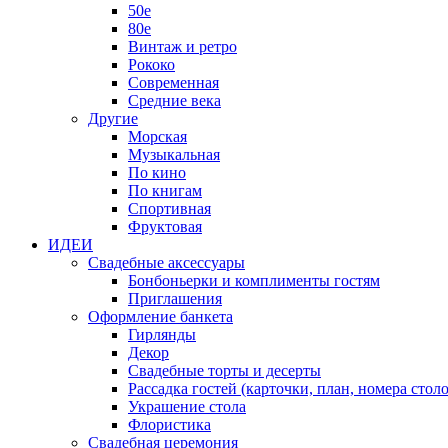
50е
80е
Винтаж и ретро
Рококо
Современная
Средние века
Другие
Морская
Музыкальная
По кино
По книгам
Спортивная
Фруктовая
ИДЕИ
Свадебные аксессуары
Бонбоньерки и комплименты гостям
Приглашения
Оформление банкета
Гирлянды
Декор
Свадебные торты и десерты
Рассадка гостей (карточки, план, номера столо
Украшение стола
Флористика
Свадебная церемония