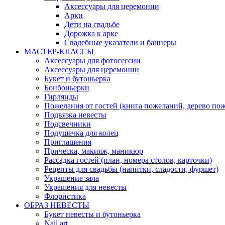
Аксессуары для церемонии
Арки
Дети на свадьбе
Дорожка к арке
Свадебные указатели и баннеры
МАСТЕР-КЛАССЫ
Аксессуары для фотосессии
Аксессуары для церемонии
Букет и бутоньерка
Бонбоньерки
Гирлянды
Пожелания от гостей (книга пожеланий, дерево по
Подвязка невесты
Подсвечники
Подушечка для колец
Приглашения
Прическа, макияж, маникюр
Рассадка гостей (план, номера столов, карточки)
Рецепты для свадьбы (напитки, сладости, фуршет)
Украшение зала
Украшения для невесты
Флористика
ОБРАЗ НЕВЕСТЫ
Букет невесты и бутоньерка
Nail art