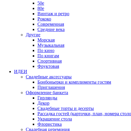
50е
80е
Винтаж и ретро
Рококо
Современная
Средние века
Другие
Морская
Музыкальная
По кино
По книгам
Спортивная
Фруктовая
ИДЕИ
Свадебные аксессуары
Бонбоньерки и комплименты гостям
Приглашения
Оформление банкета
Гирлянды
Декор
Свадебные торты и десерты
Рассадка гостей (карточки, план, номера столо
Украшение стола
Флористика
Свадебная церемония