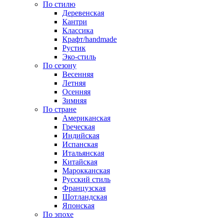
По стилю
Деревенская
Кантри
Классика
Крафт/handmade
Рустик
Эко-стиль
По сезону
Весенняя
Летняя
Осенняя
Зимняя
По стране
Американская
Греческая
Индийская
Испанская
Итальянская
Китайская
Марокканская
Русский стиль
Французская
Шотландская
Японская
По эпохе