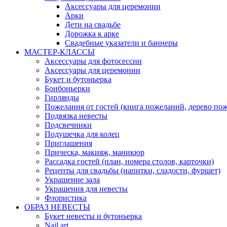
Аксессуары для церемонии
Арки
Дети на свадьбе
Дорожка к арке
Свадебные указатели и баннеры
МАСТЕР-КЛАССЫ
Аксессуары для фотосессии
Аксессуары для церемонии
Букет и бутоньерка
Бонбоньерки
Гирлянды
Пожелания от гостей (книга пожеланий, дерево по
Подвязка невесты
Подсвечники
Подушечка для колец
Приглашения
Прическа, макияж, маникюр
Рассадка гостей (план, номера столов, карточки)
Рецепты для свадьбы (напитки, сладости, фуршет)
Украшение зала
Украшения для невесты
Флористика
ОБРАЗ НЕВЕСТЫ
Букет невесты и бутоньерка
Nail art