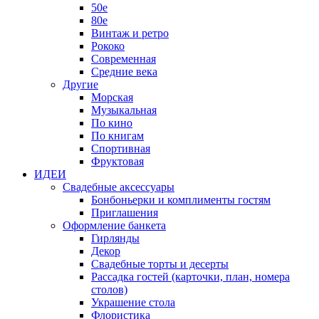
50е
80е
Винтаж и ретро
Рококо
Современная
Средние века
Другие
Морская
Музыкальная
По кино
По книгам
Спортивная
Фруктовая
ИДЕИ
Свадебные аксессуары
Бонбоньерки и комплименты гостям
Приглашения
Оформление банкета
Гирлянды
Декор
Свадебные торты и десерты
Рассадка гостей (карточки, план, номера
столов)
Украшение стола
Флористика