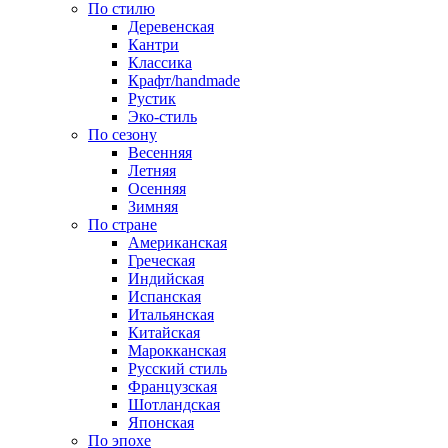
По стилю
Деревенская
Кантри
Классика
Крафт/handmade
Рустик
Эко-стиль
По сезону
Весенняя
Летняя
Осенняя
Зимняя
По стране
Американская
Греческая
Индийская
Испанская
Итальянская
Китайская
Марокканская
Русский стиль
Французская
Шотландская
Японская
По эпохе