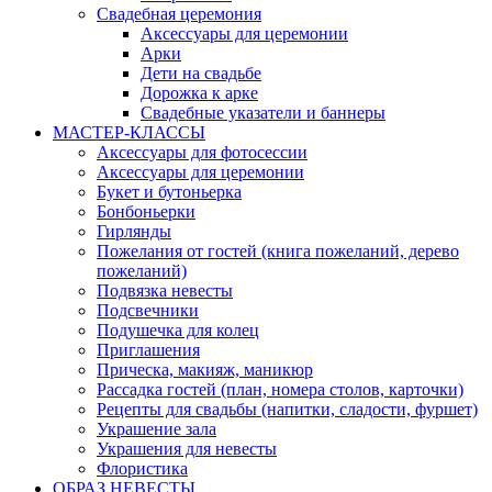
Свадебная церемония
Аксессуары для церемонии
Арки
Дети на свадьбе
Дорожка к арке
Свадебные указатели и баннеры
МАСТЕР-КЛАССЫ
Аксессуары для фотосессии
Аксессуары для церемонии
Букет и бутоньерка
Бонбоньерки
Гирлянды
Пожелания от гостей (книга пожеланий, дерево
пожеланий)
Подвязка невесты
Подсвечники
Подушечка для колец
Приглашения
Прическа, макияж, маникюр
Рассадка гостей (план, номера столов, карточки)
Рецепты для свадьбы (напитки, сладости, фуршет)
Украшение зала
Украшения для невесты
Флористика
ОБРАЗ НЕВЕСТЫ