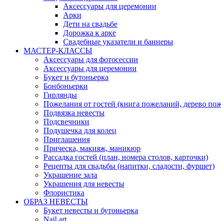
Аксессуары для церемонии
Арки
Дети на свадьбе
Дорожка к арке
Свадебные указатели и баннеры
МАСТЕР-КЛАССЫ
Аксессуары для фотосессии
Аксессуары для церемонии
Букет и бутоньерка
Бонбоньерки
Гирлянды
Пожелания от гостей (книга пожеланий, дерево по
Подвязка невесты
Подсвечники
Подушечка для колец
Приглашения
Прическа, макияж, маникюр
Рассадка гостей (план, номера столов, карточки)
Рецепты для свадьбы (напитки, сладости, фуршет)
Украшение зала
Украшения для невесты
Флористика
ОБРАЗ НЕВЕСТЫ
Букет невесты и бутоньерка
Nail art