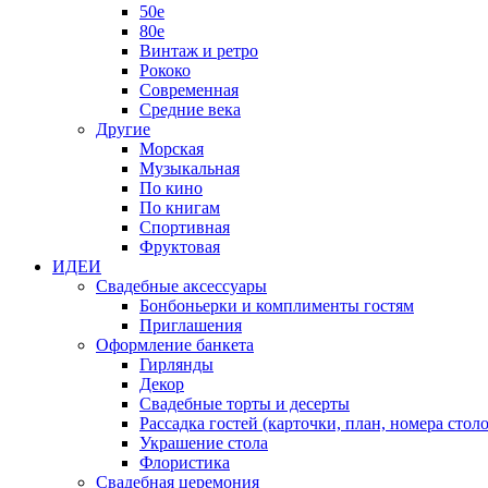
50е
80е
Винтаж и ретро
Рококо
Современная
Средние века
Другие
Морская
Музыкальная
По кино
По книгам
Спортивная
Фруктовая
ИДЕИ
Свадебные аксессуары
Бонбоньерки и комплименты гостям
Приглашения
Оформление банкета
Гирлянды
Декор
Свадебные торты и десерты
Рассадка гостей (карточки, план, номера столо
Украшение стола
Флористика
Свадебная церемония