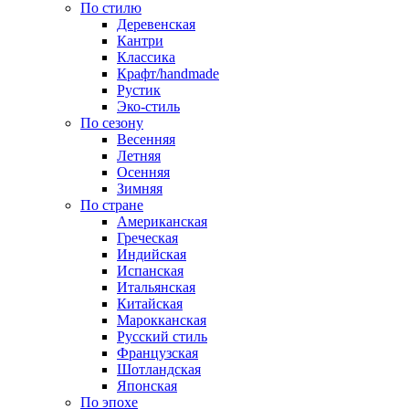
По стилю
Деревенская
Кантри
Классика
Крафт/handmade
Рустик
Эко-стиль
По сезону
Весенняя
Летняя
Осенняя
Зимняя
По стране
Американская
Греческая
Индийская
Испанская
Итальянская
Китайская
Марокканская
Русский стиль
Французская
Шотландская
Японская
По эпохе