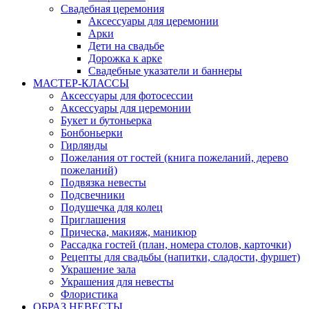
Свадебная церемония
Аксессуары для церемонии
Арки
Дети на свадьбе
Дорожка к арке
Свадебные указатели и баннеры
МАСТЕР-КЛАССЫ
Аксессуары для фотосессии
Аксессуары для церемонии
Букет и бутоньерка
Бонбоньерки
Гирлянды
Пожелания от гостей (книга пожеланий, дерево
пожеланий)
Подвязка невесты
Подсвечники
Подушечка для колец
Приглашения
Прическа, макияж, маникюр
Рассадка гостей (план, номера столов, карточки)
Рецепты для свадьбы (напитки, сладости, фуршет)
Украшение зала
Украшения для невесты
Флористика
ОБРАЗ НЕВЕСТЫ