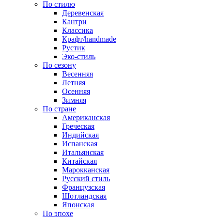
По стилю
Деревенская
Кантри
Классика
Крафт/handmade
Рустик
Эко-стиль
По сезону
Весенняя
Летняя
Осенняя
Зимняя
По стране
Американская
Греческая
Индийская
Испанская
Итальянская
Китайская
Марокканская
Русский стиль
Французская
Шотландская
Японская
По эпохе