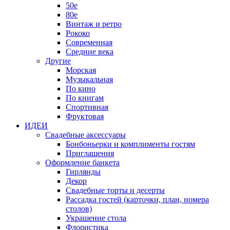
50е
80е
Винтаж и ретро
Рококо
Современная
Средние века
Другие
Морская
Музыкальная
По кино
По книгам
Спортивная
Фруктовая
ИДЕИ
Свадебные аксессуары
Бонбоньерки и комплименты гостям
Приглашения
Оформление банкета
Гирлянды
Декор
Свадебные торты и десерты
Рассадка гостей (карточки, план, номера
столов)
Украшение стола
Флористика