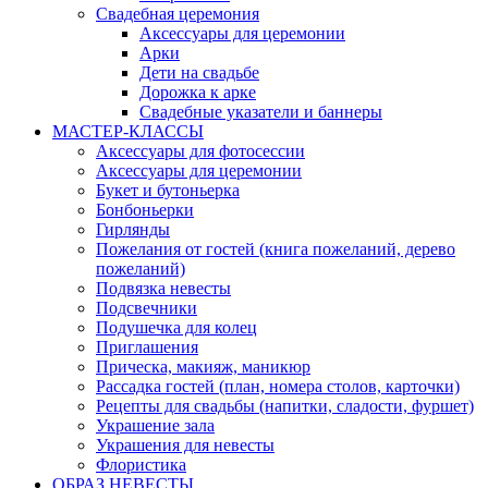
Свадебная церемония
Аксессуары для церемонии
Арки
Дети на свадьбе
Дорожка к арке
Свадебные указатели и баннеры
МАСТЕР-КЛАССЫ
Аксессуары для фотосессии
Аксессуары для церемонии
Букет и бутоньерка
Бонбоньерки
Гирлянды
Пожелания от гостей (книга пожеланий, дерево
пожеланий)
Подвязка невесты
Подсвечники
Подушечка для колец
Приглашения
Прическа, макияж, маникюр
Рассадка гостей (план, номера столов, карточки)
Рецепты для свадьбы (напитки, сладости, фуршет)
Украшение зала
Украшения для невесты
Флористика
ОБРАЗ НЕВЕСТЫ