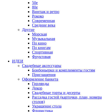
50е
80е
Винтаж и ретро
Рококо
Современная
Средние века
Другие
Морская
Музыкальная
По кино
По книгам
Спортивная
Фруктовая
ИДЕИ
Свадебные аксессуары
Бонбоньерки и комплименты гостям
Приглашения
Оформление банкета
Гирлянды
Декор
Свадебные торты и десерты
Рассадка гостей (карточки, план, номера
столов)
Украшение стола
Флористика