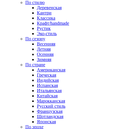
По стилю
Деревенская
Кантри
Классика
Крафт/handmade
Рустик
Эко-стиль
По сезону
Весенняя
Летняя
Осенняя
Зимняя
По стране
Американская
Греческая
Индийская
Испанская
Итальянская
Китайская
Марокканская
Русский стиль
Французская
Шотландская
Японская
По эпохе