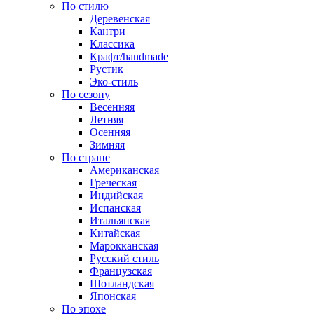
По стилю
Деревенская
Кантри
Классика
Крафт/handmade
Рустик
Эко-стиль
По сезону
Весенняя
Летняя
Осенняя
Зимняя
По стране
Американская
Греческая
Индийская
Испанская
Итальянская
Китайская
Марокканская
Русский стиль
Французская
Шотландская
Японская
По эпохе