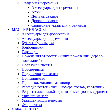
Свадебная церемония
Аксессуары для церемонии
Арки
Дети на свадьбе
Дорожка к арке
Свадебные указатели и баннеры
МАСТЕР-КЛАССЫ
Аксессуары для фотосессии
Аксессуары для церемонии
Букет и бутоньерка
Бонбоньерки
Гирлянды
Пожелания от гостей (книга пожеланий, дерево
пожеланий)
Подвязка невесты
Подсвечники
Подушечка для колец
Приглашения
Прическа, макияж, маникюр
Рассадка гостей (план, номера столов, карточки)
Рецепты для свадьбы (напитки, сладости, фуршет)
Украшение зала
Украшения для невесты
Флористика
ОБРАЗ НЕВЕСТЫ