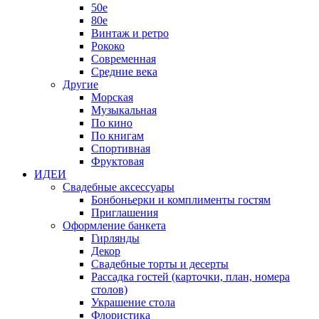
50е
80е
Винтаж и ретро
Рококо
Современная
Средние века
Другие
Морская
Музыкальная
По кино
По книгам
Спортивная
Фруктовая
ИДЕИ
Свадебные аксессуары
Бонбоньерки и комплименты гостям
Приглашения
Оформление банкета
Гирлянды
Декор
Свадебные торты и десерты
Рассадка гостей (карточки, план, номера
столов)
Украшение стола
Флористика