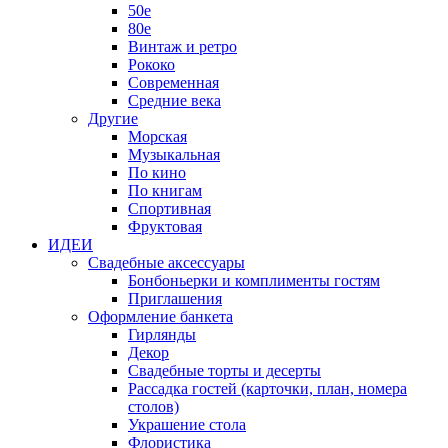
50е
80е
Винтаж и ретро
Рококо
Современная
Средние века
Другие
Морская
Музыкальная
По кино
По книгам
Спортивная
Фруктовая
ИДЕИ
Свадебные аксессуары
Бонбоньерки и комплименты гостям
Приглашения
Оформление банкета
Гирлянды
Декор
Свадебные торты и десерты
Рассадка гостей (карточки, план, номера
столов)
Украшение стола
Флористика