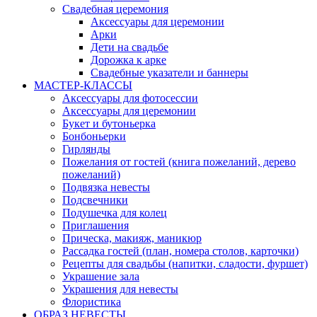
Свадебная церемония
Аксессуары для церемонии
Арки
Дети на свадьбе
Дорожка к арке
Свадебные указатели и баннеры
МАСТЕР-КЛАССЫ
Аксессуары для фотосессии
Аксессуары для церемонии
Букет и бутоньерка
Бонбоньерки
Гирлянды
Пожелания от гостей (книга пожеланий, дерево
пожеланий)
Подвязка невесты
Подсвечники
Подушечка для колец
Приглашения
Прическа, макияж, маникюр
Рассадка гостей (план, номера столов, карточки)
Рецепты для свадьбы (напитки, сладости, фуршет)
Украшение зала
Украшения для невесты
Флористика
ОБРАЗ НЕВЕСТЫ