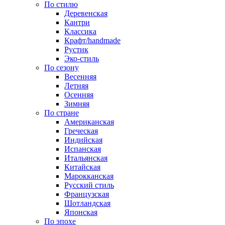
По стилю
Деревенская
Кантри
Классика
Крафт/handmade
Рустик
Эко-стиль
По сезону
Весенняя
Летняя
Осенняя
Зимняя
По стране
Американская
Греческая
Индийская
Испанская
Итальянская
Китайская
Марокканская
Русский стиль
Французская
Шотландская
Японская
По эпохе