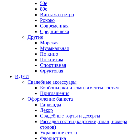
50е
80е
Винтаж и ретро
Рококо
Современная
Средние века
Другие
Морская
Музыкальная
По кино
По книгам
Спортивная
Фруктовая
ИДЕИ
Свадебные аксессуары
Бонбоньерки и комплименты гостям
Приглашения
Оформление банкета
Гирлянды
Декор
Свадебные торты и десерты
Рассадка гостей (карточки, план, номера
столов)
Украшение стола
Флористика