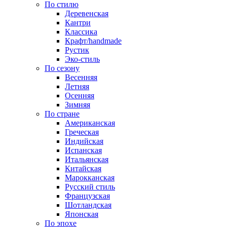
По стилю
Деревенская
Кантри
Классика
Крафт/handmade
Рустик
Эко-стиль
По сезону
Весенняя
Летняя
Осенняя
Зимняя
По стране
Американская
Греческая
Индийская
Испанская
Итальянская
Китайская
Марокканская
Русский стиль
Французская
Шотландская
Японская
По эпохе