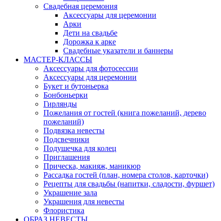
Свадебная церемония
Аксессуары для церемонии
Арки
Дети на свадьбе
Дорожка к арке
Свадебные указатели и баннеры
МАСТЕР-КЛАССЫ
Аксессуары для фотосессии
Аксессуары для церемонии
Букет и бутоньерка
Бонбоньерки
Гирлянды
Пожелания от гостей (книга пожеланий, дерево
пожеланий)
Подвязка невесты
Подсвечники
Подушечка для колец
Приглашения
Прическа, макияж, маникюр
Рассадка гостей (план, номера столов, карточки)
Рецепты для свадьбы (напитки, сладости, фуршет)
Украшение зала
Украшения для невесты
Флористика
ОБРАЗ НЕВЕСТЫ