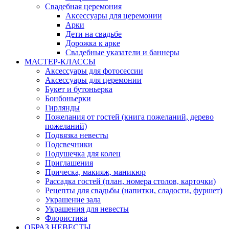
Свадебная церемония
Аксессуары для церемонии
Арки
Дети на свадьбе
Дорожка к арке
Свадебные указатели и баннеры
МАСТЕР-КЛАССЫ
Аксессуары для фотосессии
Аксессуары для церемонии
Букет и бутоньерка
Бонбоньерки
Гирлянды
Пожелания от гостей (книга пожеланий, дерево
пожеланий)
Подвязка невесты
Подсвечники
Подушечка для колец
Приглашения
Прическа, макияж, маникюр
Рассадка гостей (план, номера столов, карточки)
Рецепты для свадьбы (напитки, сладости, фуршет)
Украшение зала
Украшения для невесты
Флористика
ОБРАЗ НЕВЕСТЫ