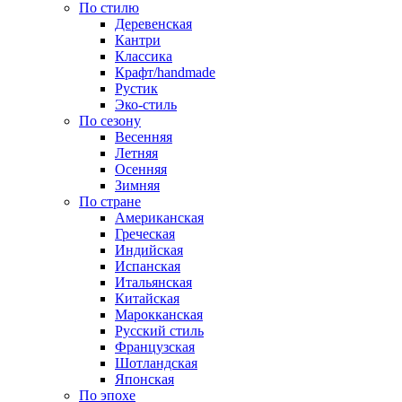
По стилю
Деревенская
Кантри
Классика
Крафт/handmade
Рустик
Эко-стиль
По сезону
Весенняя
Летняя
Осенняя
Зимняя
По стране
Американская
Греческая
Индийская
Испанская
Итальянская
Китайская
Марокканская
Русский стиль
Французская
Шотландская
Японская
По эпохе