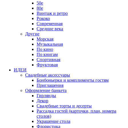
50е
80е
Винтаж и ретро
Рококо
Современная
Средние века
Другие
Морская
Музыкальная
По кино
По книгам
Спортивная
Фруктовая
ИДЕИ
Свадебные аксессуары
Бонбоньерки и комплименты гостям
Приглашения
Оформление банкета
Гирлянды
Декор
Свадебные торты и десерты
Рассадка гостей (карточки, план, номера
столов)
Украшение стола
Флористика