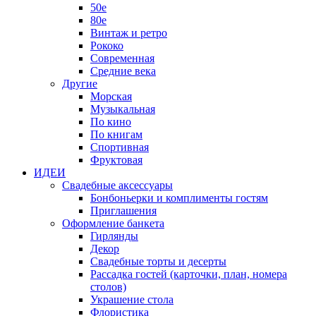
50е
80е
Винтаж и ретро
Рококо
Современная
Средние века
Другие
Морская
Музыкальная
По кино
По книгам
Спортивная
Фруктовая
ИДЕИ
Свадебные аксессуары
Бонбоньерки и комплименты гостям
Приглашения
Оформление банкета
Гирлянды
Декор
Свадебные торты и десерты
Рассадка гостей (карточки, план, номера
столов)
Украшение стола
Флористика