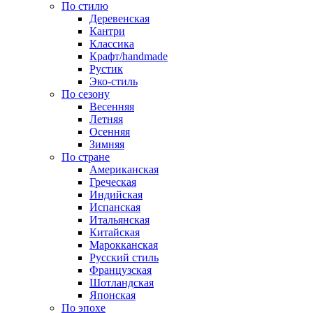
По стилю
Деревенская
Кантри
Классика
Крафт/handmade
Рустик
Эко-стиль
По сезону
Весенняя
Летняя
Осенняя
Зимняя
По стране
Американская
Греческая
Индийская
Испанская
Итальянская
Китайская
Марокканская
Русский стиль
Французская
Шотландская
Японская
По эпохе