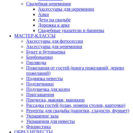
Свадебная церемония
Аксессуары для церемонии
Арки
Дети на свадьбе
Дорожка к арке
Свадебные указатели и баннеры
МАСТЕР-КЛАССЫ
Аксессуары для фотосессии
Аксессуары для церемонии
Букет и бутоньерка
Бонбоньерки
Гирлянды
Пожелания от гостей (книга пожеланий, дерево
пожеланий)
Подвязка невесты
Подсвечники
Подушечка для колец
Приглашения
Прическа, макияж, маникюр
Рассадка гостей (план, номера столов, карточки)
Рецепты для свадьбы (напитки, сладости, фуршет)
Украшение зала
Украшения для невесты
Флористика
ОБРАЗ НЕВЕСТЫ