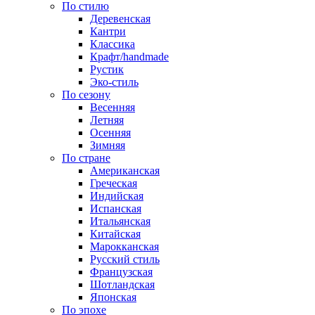
По стилю
Деревенская
Кантри
Классика
Крафт/handmade
Рустик
Эко-стиль
По сезону
Весенняя
Летняя
Осенняя
Зимняя
По стране
Американская
Греческая
Индийская
Испанская
Итальянская
Китайская
Марокканская
Русский стиль
Французская
Шотландская
Японская
По эпохе