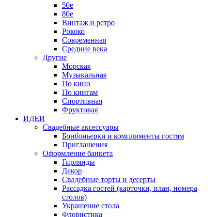
50е
80е
Винтаж и ретро
Рококо
Современная
Средние века
Другие
Морская
Музыкальная
По кино
По книгам
Спортивная
Фруктовая
ИДЕИ
Свадебные аксессуары
Бонбоньерки и комплименты гостям
Приглашения
Оформление банкета
Гирлянды
Декор
Свадебные торты и десерты
Рассадка гостей (карточки, план, номера
столов)
Украшение стола
Флористика