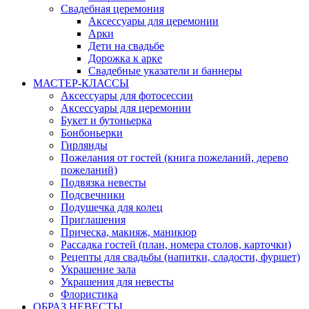
Свадебная церемония
Аксессуары для церемонии
Арки
Дети на свадьбе
Дорожка к арке
Свадебные указатели и баннеры
МАСТЕР-КЛАССЫ
Аксессуары для фотосессии
Аксессуары для церемонии
Букет и бутоньерка
Бонбоньерки
Гирлянды
Пожелания от гостей (книга пожеланий, дерево
пожеланий)
Подвязка невесты
Подсвечники
Подушечка для колец
Приглашения
Прическа, макияж, маникюр
Рассадка гостей (план, номера столов, карточки)
Рецепты для свадьбы (напитки, сладости, фуршет)
Украшение зала
Украшения для невесты
Флористика
ОБРАЗ НЕВЕСТЫ