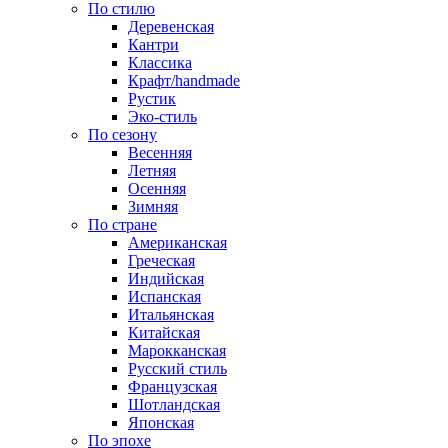
По стилю
Деревенская
Кантри
Классика
Крафт/handmade
Рустик
Эко-стиль
По сезону
Весенняя
Летняя
Осенняя
Зимняя
По стране
Американская
Греческая
Индийская
Испанская
Итальянская
Китайская
Марокканская
Русский стиль
Французская
Шотландская
Японская
По эпохе