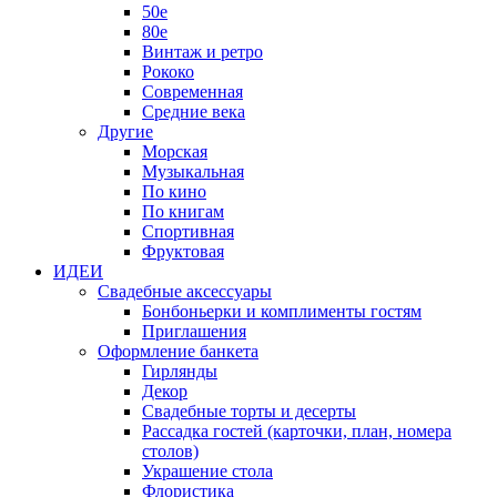
50е
80е
Винтаж и ретро
Рококо
Современная
Средние века
Другие
Морская
Музыкальная
По кино
По книгам
Спортивная
Фруктовая
ИДЕИ
Свадебные аксессуары
Бонбоньерки и комплименты гостям
Приглашения
Оформление банкета
Гирлянды
Декор
Свадебные торты и десерты
Рассадка гостей (карточки, план, номера
столов)
Украшение стола
Флористика