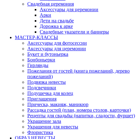
Свадебная церемония
Аксессуары для церемонии
Арки
Дети на свадьбе
Дорожка к арке
Свадебные указатели и баннеры
МАСТЕР-КЛАССЫ
Аксессуары для фотосессии
Аксессуары для церемонии
Букет и бутоньерка
Бонбоньерки
Гирлянды
Пожелания от гостей (книга пожеланий, дерево
пожеланий)
Подвязка невесты
Подсвечники
Подушечка для колец
Приглашения
Прическа, макияж, маникюр
Рассадка гостей (план, номера столов, карточки)
Рецепты для свадьбы (напитки, сладости, фуршет)
Украшение зала
Украшения для невесты
Флористика
ОБРАЗ НЕВЕСТЫ