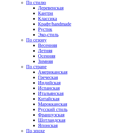
По стилю
Деревенская
Кантри
Классика
Крафт/handmade
Рустик
Эко-стиль
По сезону
Весенняя
Летняя
Осенняя
Зимняя
По стране
Американская
Греческая
Индийская
Испанская
Итальянская
Китайская
Марокканская
Русский стиль
Французская
Шотландская
Японская
По эпохе