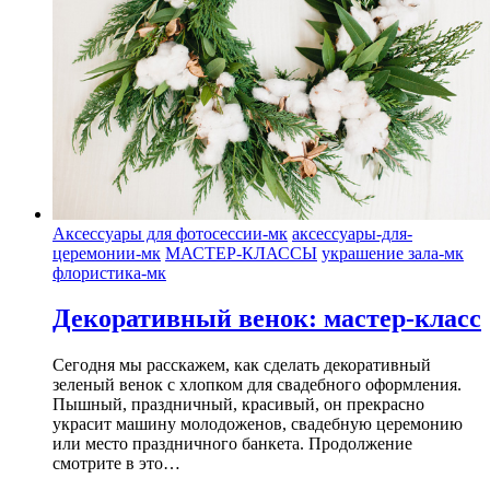
Аксессуары для фотосессии-мк
аксессуары-для-
церемонии-мк
МАСТЕР-КЛАССЫ
украшение зала-мк
флористика-мк
Декоративный венок: мастер-класс
Сегодня мы расскажем, как сделать декоративный
зеленый венок с хлопком для свадебного оформления.
Пышный, праздничный, красивый, он прекрасно
украсит машину молодоженов, свадебную церемонию
или место праздничного банкета. Продолжение
смотрите в это…