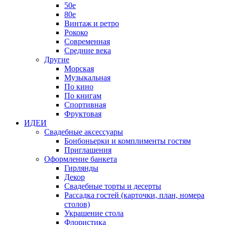
50е
80е
Винтаж и ретро
Рококо
Современная
Средние века
Другие
Морская
Музыкальная
По кино
По книгам
Спортивная
Фруктовая
ИДЕИ
Свадебные аксессуары
Бонбоньерки и комплименты гостям
Приглашения
Оформление банкета
Гирлянды
Декор
Свадебные торты и десерты
Рассадка гостей (карточки, план, номера
столов)
Украшение стола
Флористика