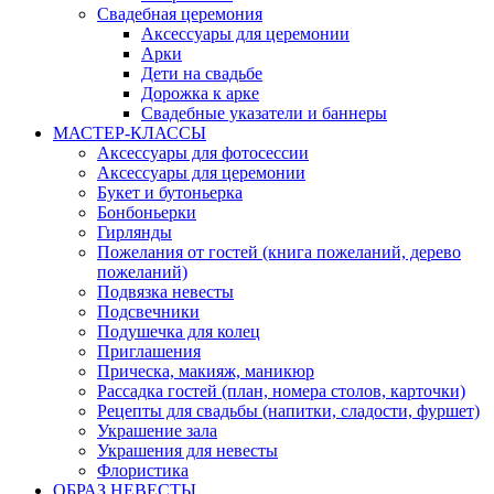
Свадебная церемония
Аксессуары для церемонии
Арки
Дети на свадьбе
Дорожка к арке
Свадебные указатели и баннеры
МАСТЕР-КЛАССЫ
Аксессуары для фотосессии
Аксессуары для церемонии
Букет и бутоньерка
Бонбоньерки
Гирлянды
Пожелания от гостей (книга пожеланий, дерево
пожеланий)
Подвязка невесты
Подсвечники
Подушечка для колец
Приглашения
Прическа, макияж, маникюр
Рассадка гостей (план, номера столов, карточки)
Рецепты для свадьбы (напитки, сладости, фуршет)
Украшение зала
Украшения для невесты
Флористика
ОБРАЗ НЕВЕСТЫ